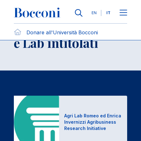
Salta al contenuto principale
Contattaci
Briciole di pane
Lingue
EN
IT
Centri di Ricerca
Donare all'Università Bocconi
Apri per
e Lab intitolati
Agri Lab Romeo ed Enrica
Invernizzi Agribusiness
Research Initiative