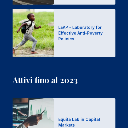
LEAP - Laboratory for
Effective Anti-Poverty
Policies
Attivi fino al 2023
Equita Lab in Capital
Markets