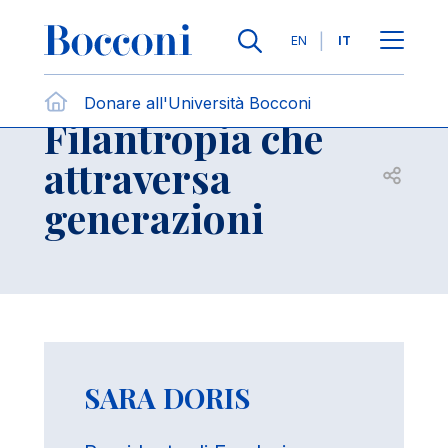
Salta al contenuto principale
Contattaci
Briciole di pane
Lingue
EN
IT
Individui
Donare all'Università Bocconi
Filantropia che
attraversa
Apri per
generazioni
SARA DORIS