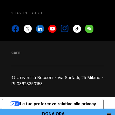
STAY IN TOUCH
Stay in touch
Stay in touch
Facebook
X
Linkedin
Youtube
Instagram
Tiktok
Weechat
Footer
Piè di pagina
GDPR
© Università Bocconi - Via Sarfatti, 25 Milano -
PI 03628350153
Le tue preferenze relative alla privacy
Informativa sulla raccolta
DONA ORA