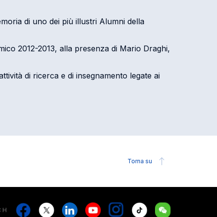
ria di uno dei più illustri Alumni della
emico 2012-2013, alla presenza di Mario Draghi,
tività di ricerca e di insegnamento legate ai
Torna su
Stay in touch
Stay in touch
Facebook
X
Linkedin
Youtube
Instagram
Tiktok
Weechat
CH