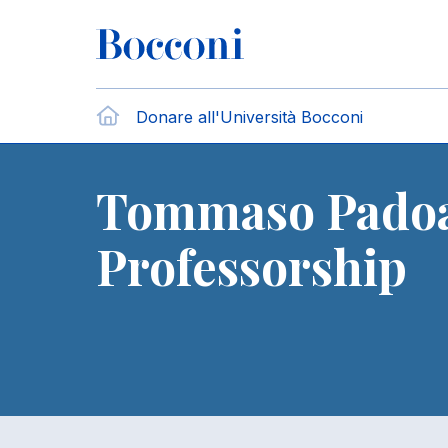
Salta al contenuto principale
Briciole di pane
Home
Donare all'Università Bocconi
Tommaso Padoa 
Professorship