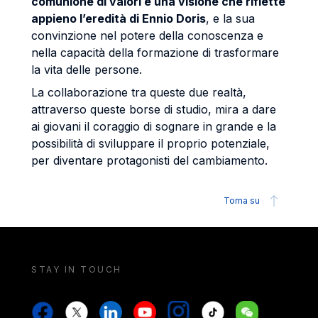
comunione di valori e una visione che riflette
appieno l’eredità di Ennio Doris
, e la sua
convinzione nel potere della conoscenza e
nella capacità della formazione di trasformare
la vita delle persone.
La collaborazione tra queste due realtà,
attraverso queste borse di studio, mira a dare
ai giovani il coraggio di sognare in grande e la
possibilità di sviluppare il proprio potenziale,
per diventare protagonisti del cambiamento.
Torna su
STAY IN TOUCH
Stay in touch
Stay in touch
Facebook
X
Linkedin
Youtube
Instagram
Tiktok
Weechat