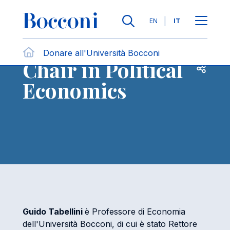
Salta al contenuto principale
Contattaci
Briciole di pane
Lingue
EN
IT
Intesa Sanpaolo
Donare all'Università Bocconi
Chair in Political
Apri per
Economics
Guido Tabellini
è Professore di Economia
dell'Università Bocconi, di cui è stato Rettore