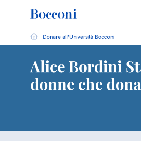
Salta al contenuto principale
Briciole di pane
Home
Donare all'Università Bocconi
Alice Bordini S
donne che dona