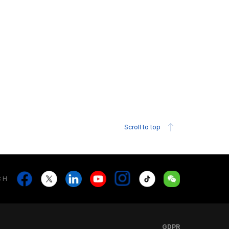
Scroll to top
Stay in touch
Stay in touch
Facebook
X
Linkedin
Youtube
Instagram
Tiktok
Weechat
CH
GDPR