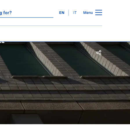
Contact Us
Languages
EN
IT
Menu
a
Open share