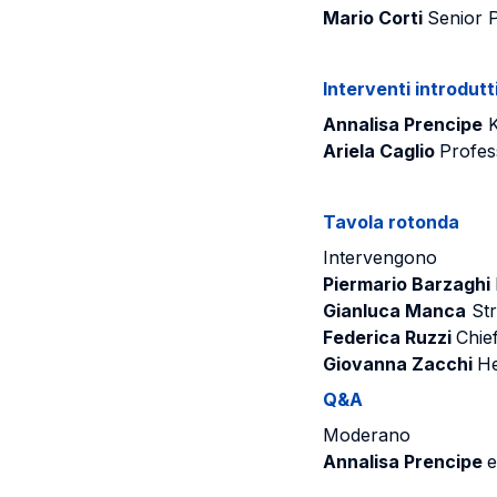
Mario Corti
Senior 
Interventi introdutt
Annalisa Prencipe
K
Ariela Caglio
Profes
Tavola rotonda
Intervengono
Piermario Barzaghi
Gianluca Manca
Str
Federica Ruzzi
Chie
Giovanna Zacchi
He
Q&A
Moderano
Annalisa Prencipe