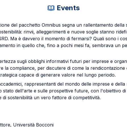
Events
ione del pacchetto Omnibus segna un rallentamento della s
tenibilità: rinvii, alleggerimenti e nuove soglie stanno ridefi
RD. Ma è davvero il momento di fermarsi? Quali sono i costi 
ntamento in quello che, fino a pochi mesi fa, sembrava un p
ertezza sugli obblighi informativi futuri per imprese e organ
re la compliance, per discutere di come la rendicontazione d
trategica capace di generare valore nel lungo periodo.
accademici, rappresentanti del mondo delle imprese e della
stato dell'arte e sulle prospettive future, con l'obiettivo d
di sostenibilità un vero fattore di competitività.
ttore, Università Bocconi