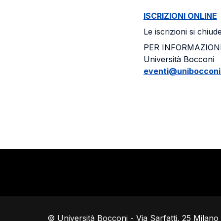
ISCRIZIONI ONLINE
Le iscrizioni si chiu
PER INFORMAZION
Università Bocconi
eventi@unibocconi.
© Università Bocconi - Via Sarfatti, 25 Milan